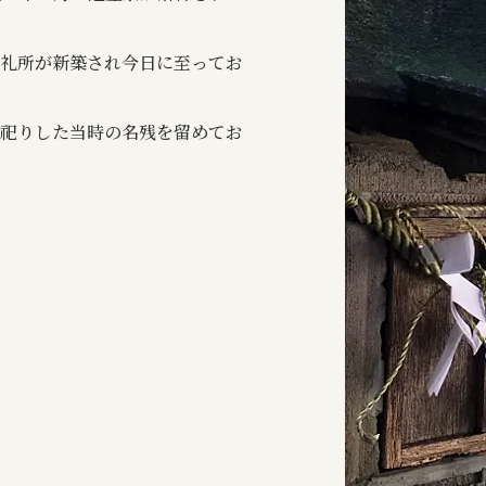
受礼所が新築され今日に至ってお
祀りした当時の名残を留めてお