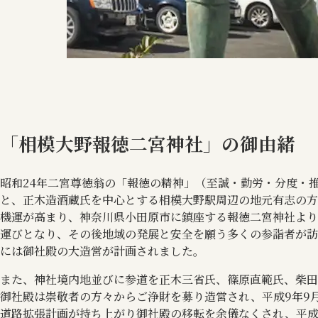
「相模大野報徳二宮神社」の御由緒
昭和24年二宮尊徳翁の「報徳の精神」（至誠・勤労・分度・
と、正木造酒蔵氏を中心とする相模大野駅周辺の地元有志の方
機運が高まり、神奈川県小田原市に鎮座する報徳二宮神社より
運びとなり、その後地域の発展と安全を願う多くの参詣者が訪
には御社殿の大造営が計画されました。
また、神社境内地並びに参道を正木三省氏、篠原直範氏、柴田
御社殿は崇敬者の方々からご浄財を募り造営され、平成9年9
道路拡張計画が持ち上がり御社殿の移転を余儀なくされ、平成1