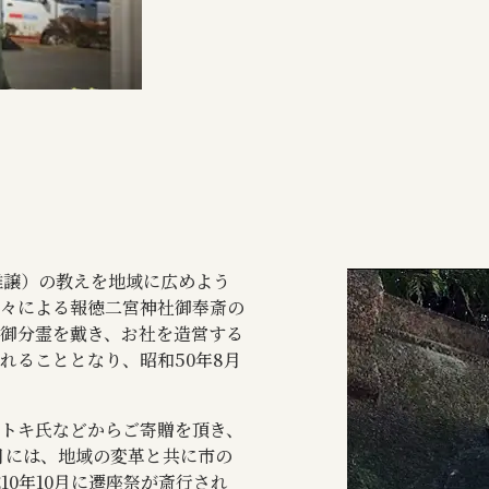
推譲）の教えを地域に広めよう
々による報徳二宮神社御奉斎の
御分霊を戴き、お社を造営する
れることとなり、昭和50年8月
トキ氏などからご寄贈を頂き、
月には、地域の変革と共に市の
0年10月に遷座祭が斎行され